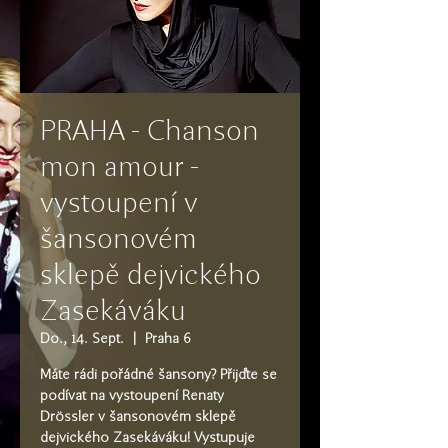
PRAHA - Chanson
mon amour -
vystoupení v
šansonovém
sklepě dejvického
Zasekáváku
Do., 14. Sept.
  |  
Praha 6
Máte rádi pořádné šansony? Přijďte se
podívat na vystoupení Renaty
Drössler v šansonovém sklepě
dejvického Zasekáváku! Vystupuje