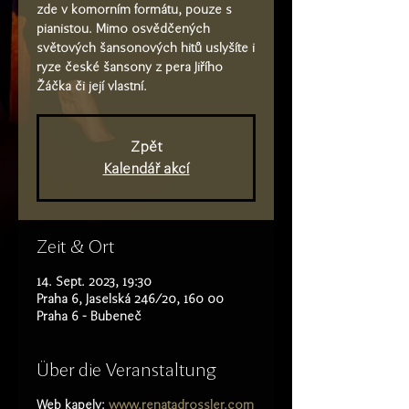
zde v komorním formátu, pouze s
pianistou. Mimo osvědčených
světových šansonových hitů uslyšíte i
ryze české šansony z pera Jiřího
Žáčka či její vlastní.
Zpět
Kalendář akcí
Zeit & Ort
14. Sept. 2023, 19:30
Praha 6, Jaselská 246/20, 160 00
Praha 6 - Bubeneč
Über die Veranstaltung
Web kapely:
www.renatadrossler.com