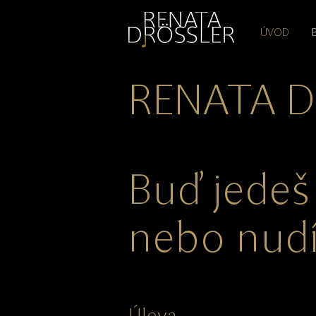
ÚVOD
RENATA 
Buď jedeš
nebo nud
Úleva.