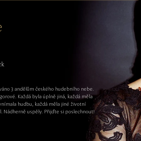
e
ck
váno 3 andělům českého hudebního nebe. 
rové. Každá byla úplně jiná, každá měla 
 vnímala hudbu, každá měla jiné životní 
il. Nádherně uspěly. Přijďte si poslechnout!