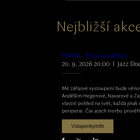
Nejbližší akc
PRAHA - Pocta andělům
20. 9. 2026 20:00
Jazz Do
Mé zářijové vystoupení bude věno
Andělům Hegerové, Navarové a Zago
vlastní pohled na svět, každá jinak
peripetie. Čas jejich tvorbu prověř
Vstupenky/info