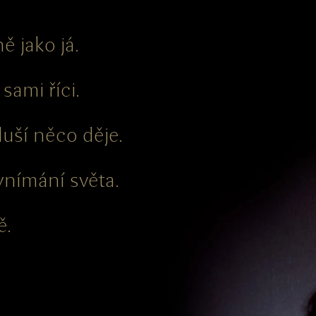
ně jako já.
sami říci.
duší něco děje.
vnímání světa.
ě.