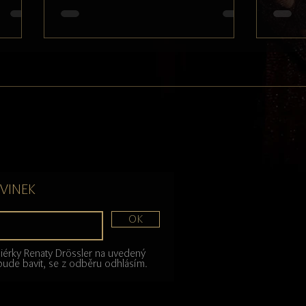
OVINEK
OK
niérky Renaty Drössler na uvedený
bude bavit, se z odběru odhlásím.