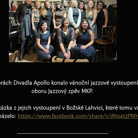
storách Divadla Apollo konalo vánoční jazzové vystoupení
oboru Jazzový zpěv MKP. 
kázka z jejich vystoupení v Božské Lahvici, které tomu 
ázelo: 
https://www.facebook.com/share/r/1R914t2PM