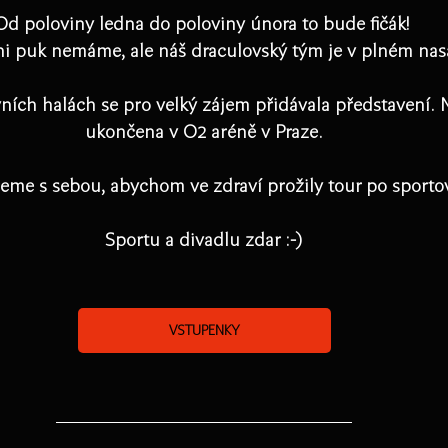
Od poloviny ledna do poloviny února to bude fičák! 
ni puk nemáme, ale náš draculovský tým je v plném nas
ních halách se pro velký zájem přidávala představení. 
ukončena v O2 aréně v Praze.
reme s sebou, abychom ve zdraví prožily tour po sporto
Sportu a divadlu zdar :-)
VSTUPENKY