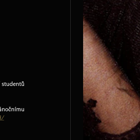
 studentů  
vánočnímu 
H/