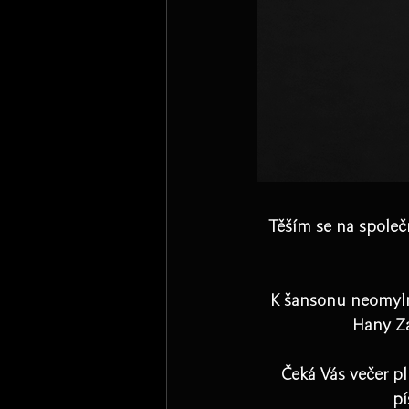
Těším se na společn
K šansonu neomylně
Hany Za
Čeká Vás večer p
pí