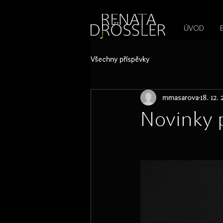
1545255709377793
ÚVOD
Všechny příspěvky
mmasarova
18. 12.
Novinky 