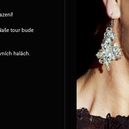
azení!
Naše tour bude 
vních halách. 