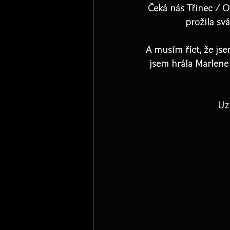
Čeká nás Třinec / Os
prožila sv
A musím říct, že jse
jsem hrála Marlene D
Uzn