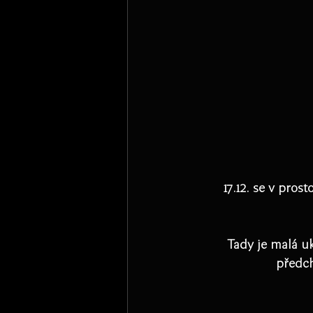
17.12. se v pro
Tady je malá u
předch