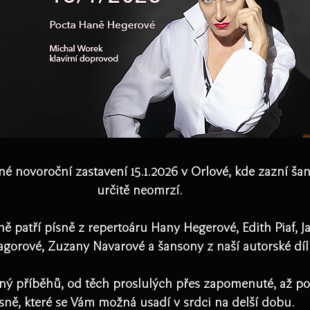
é novoroční zastavení 15.1.2026 v Orlové, kde zazní šan
určitě neomrzí. 
 patří písně z repertoáru Hany Hegerové, Edith Piaf, Ja
gorové, Zuzany Navarové a šansony z naší autorské díl
lný příběhů, od těch proslulých přes zapomenuté, až po
sně, které se Vám možná usadí v srdci na delší dobu.