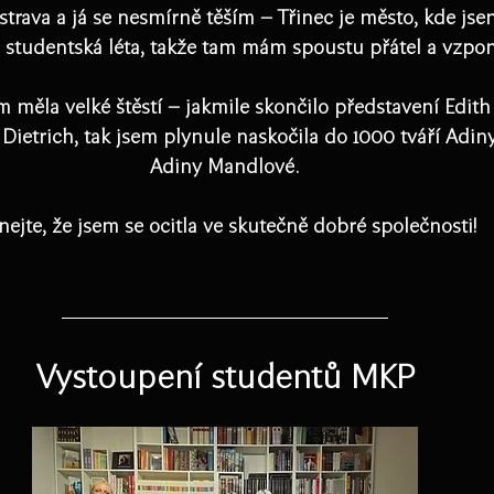
trava a já se nesmírně těším – Třinec je město, kde jse
á studentská léta, takže tam mám spoustu přátel a vzpo
m měla velké štěstí – jakmile skončilo představení Edith
ietrich, tak jsem plynule naskočila do 1000 tváří Adiny, 
Adiny Mandlové.
ejte, že jsem se ocitla ve skutečně dobré společnosti!
Vystoupení studentů MKP