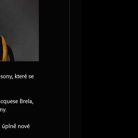
sony, které se 
cquese Brela, 
ny.
 úplně nové 