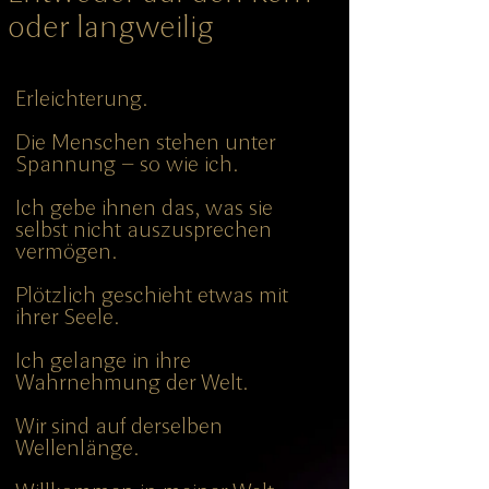
oder langweilig
Erleichterung.
Die Menschen stehen unter
Spannung – so wie ich.
Ich gebe ihnen das, was sie
selbst nicht auszusprechen
vermögen.
Plötzlich geschieht etwas mit
ihrer Seele.
Ich gelange in ihre
Wahrnehmung der Welt.
Wir sind auf derselben
Wellenlänge.