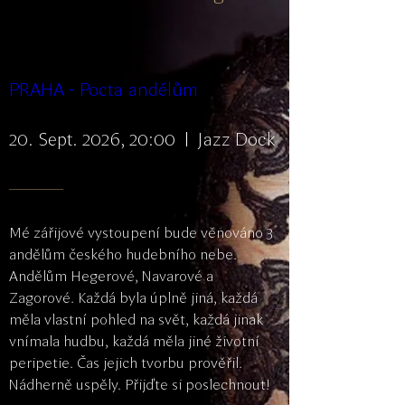
PRAHA - Pocta andělům
20. Sept. 2026, 20:00
Jazz Dock
Mé zářijové vystoupení bude věnováno 3 
andělům českého hudebního nebe. 
Andělům Hegerové, Navarové a 
Zagorové. Každá byla úplně jiná, každá 
měla vlastní pohled na svět, každá jinak 
vnímala hudbu, každá měla jiné životní 
peripetie. Čas jejich tvorbu prověřil. 
Nádherně uspěly. Přijďte si poslechnout!