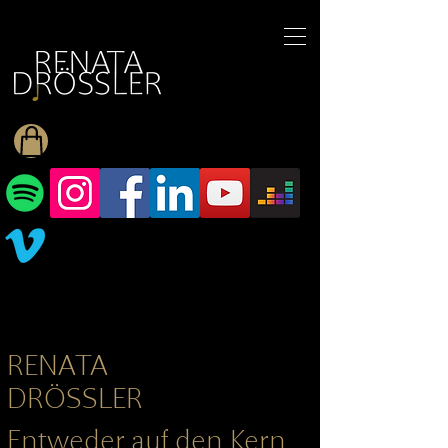
1545255709377793
RENATA
DRÖSSLER
Entweder auf den Kern