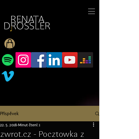
1545255709377793
Příspěvek
22. 5. 2018
Minut čtení: 1
zwrot.cz - Pocztowka z