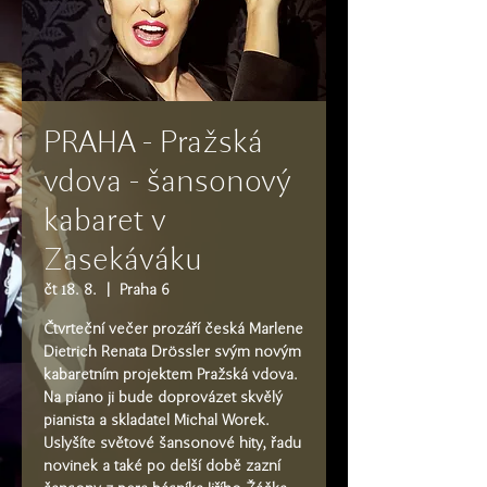
PRAHA - Pražská
vdova - šansonový
kabaret v
Zasekáváku
čt 18. 8.
  |  
Praha 6
Čtvrteční večer prozáří česká Marlene
Dietrich Renata Drössler svým novým
kabaretním projektem Pražská vdova.
Na piano ji bude doprovázet skvělý
pianista a skladatel Michal Worek.
Uslyšíte světové šansonové hity, řadu
novinek a také po delší době zazní