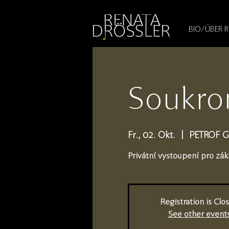
1545255709377793
BIO/ÜBER 
Soukro
Fr., 02. Okt.
  |  
PETROF Ga
Privátní vystoupení pro zá
Registration is Clo
See other event