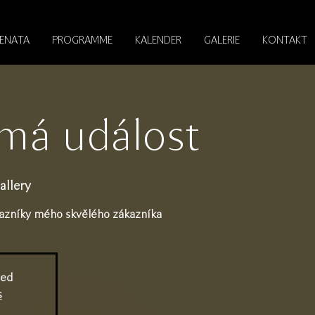
RENATA
PROGRAMME
KALENDER
GALERIE
KONTAKT
má událost
llery
kazníky mého skvělého zákazníka
sed
s