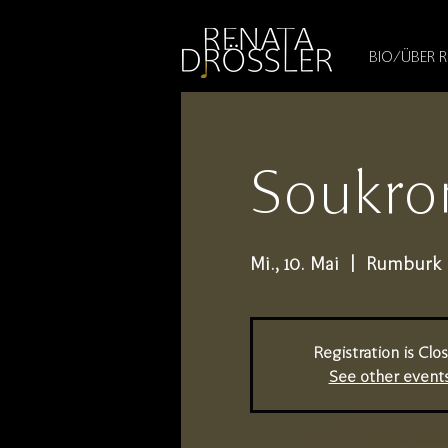
1545255709377793
BIO/ÜBER 
Soukro
Mi., 10. Mai
  |  
Rumburk
Registration is Clo
See other event