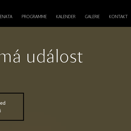
RENATA
PROGRAMME
KALENDER
GALERIE
KONTAKT
má událost
sed
s