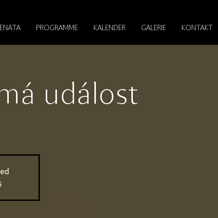
RENATA
PROGRAMME
KALENDER
GALERIE
KONTAKT
má událost
sed
s