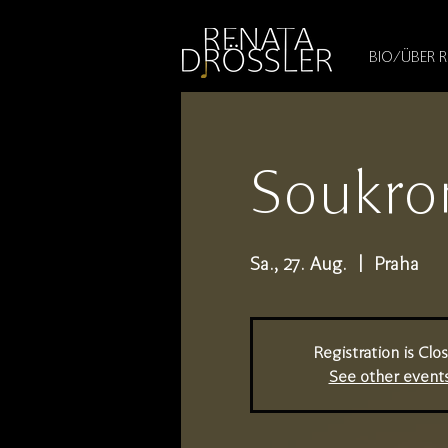
1545255709377793
BIO/ÜBER 
Soukro
Sa., 27. Aug.
  |  
Praha
Registration is Clo
See other event