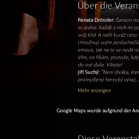
Über die Veran
Renata Drössler:
Šanson má 
to jedno. Každý z nich mi po
svůj klid. A našli kuráž ráno
Umožnuji svým posluchačům, 
emoce, tak na to se nedá ni
Vím, co říkám, protože, když
do své duše. Vítejte!
Jiří Suchý: 
"Není diváka, kter
promyšlený herecký výraz,
Mehr anzeigen
Google Maps wurde aufgrund der Analy