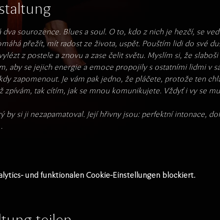
staltung
dva sourozence. Blues a soul. O to, kdo z nich je hezčí, se vedo
máhá přežít, mít radost ze života, uspět. Pouštím lidi do své duš
 vylézt z postele a znovu a zase čelit světu. Myslím si, že slaboš
aby se jejich energie a emoce propojily s ostatními lidmi v sál
kdy zapomenout. Je vám pak jedno, že pláčete, protože ten chlap
 zpívám, tak cítím, jak se mnou komunikujete. Vždyť i vy se mus
ý by si ji nezapamatoval. Její hřivny jsou: perfektní intonace, d
…
tics- und funktionalen Cookie-Einstellungen blockiert.