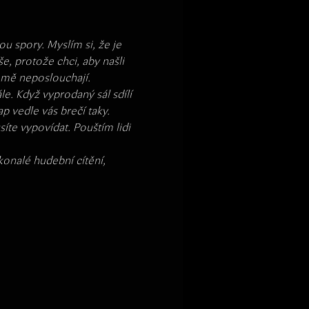
u spory. Myslím si, že je 
e, protože chci, aby našli 
i mě neposlouchají. 
e. Když vyprodaný sál sdílí 
 vedle vás brečí taky. 
íte vypovídat. Pouštím lidi 
okonalé hudební cítění, 