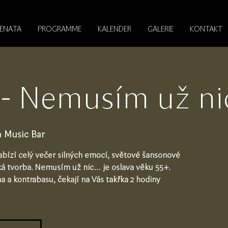
RENATA
PROGRAMME
KALENDER
GALERIE
KONTAKT
- Nemusím už nic
 Music Bar
abízí celý večer silných emocí, světové šansonové
rská tvorba. Nemusím už nic… je oslava věku 55+.
a a kontrabasu, čekají na Vás takřka 2 hodiny