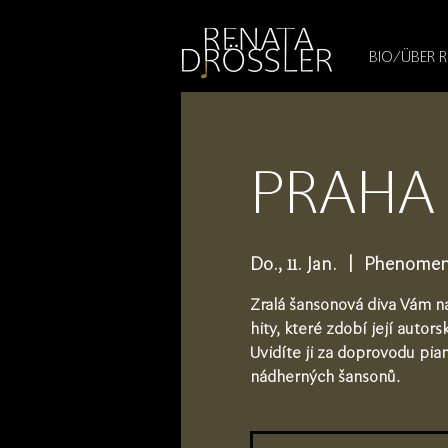
1545255709377793
BIO/ÜBER 
PRAHA 
Do., 11. Jan.
  |  
Phenomen
Zralá šansonová diva Vám n
hity, které zdobí její auto
Uvidíte ji za doprovodu pian
nádherných šansonů.