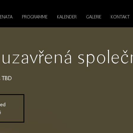
RENATA
PROGRAMME
KALENDER
GALERIE
KONTAKT
 uzavřená společ
s TBD
sed
s