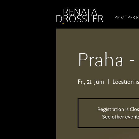
1545255709377793
BIO/ÜBER 
Praha -
Fr., 21. Juni
  |  
Location i
Registration is Clo
See other event