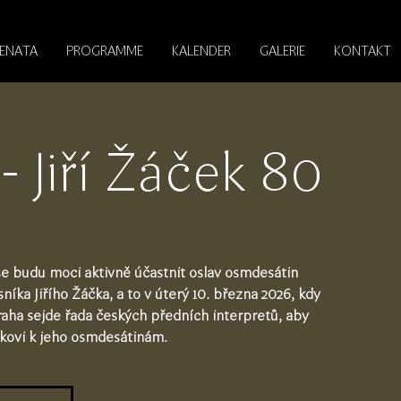
RENATA
PROGRAMME
KALENDER
GALERIE
KONTAKT
 Jiří Žáček 80
e budu moci aktivně účastnit oslav osmdesátin
íka Jiřího Žáčka, a to v úterý 10. března 2026, kdy
aha sejde řada českých předních interpretů, aby
čkovi k jeho osmdesátinám.