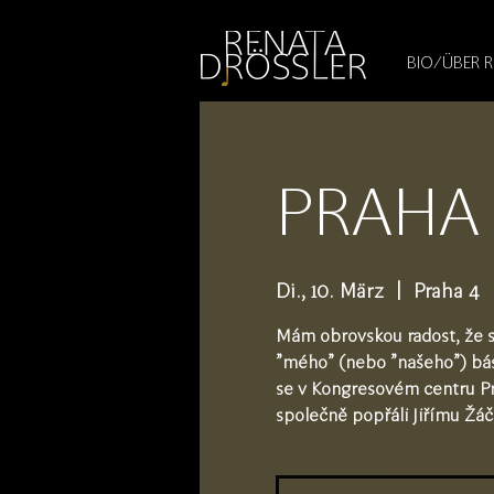
1545255709377793
BIO/ÜBER 
PRAHA -
Di., 10. März
  |  
Praha 4
Mám obrovskou radost, že s
"mého" (nebo "našeho") básn
se v Kongresovém centru Pr
společně popřáli Jiřímu Žá