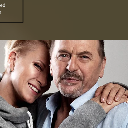
sed
s