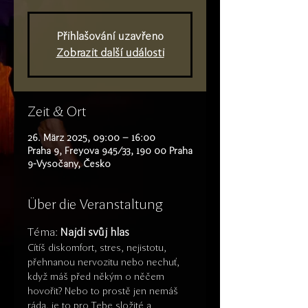
Přihlašování uzavřeno
Zobrazit další události
Zeit & Ort
26. März 2025, 09:00 – 16:00
Praha 9, Freyova 945/33, 190 00 Praha
9-Vysočany, Česko
Über die Veranstaltung
Téma: 
Najdi svůj hlas
Cítíš diskomfort, stres, nejistotu, 
přehnanou nervozitu nebo nechuť, 
když máš před někým o něčem 
hovořit? Nebo to prostě jen nemáš 
ráda, je to pro Tebe složité a 