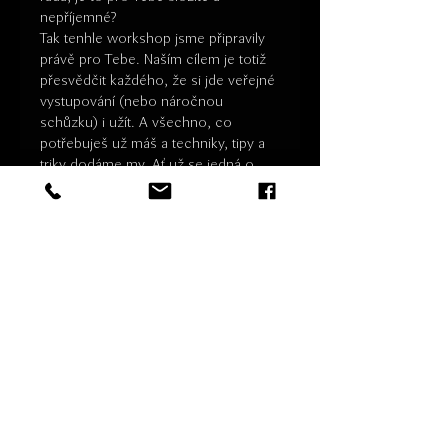
nepříjemné?
Tak tenhle workshop jsme připravily 
právě pro Tebe. Naším cílem je totiž 
přesvědčit každého, že si jde veřejné 
vystupování (nebo náročnou 
schůzku) i užít. A všechno, co 
potřebuješ už máš a techniky, tipy a 
triky dodáme my. Ať už se jedná o 
zpracování tématu, přípravu, 
prezentaci nebo samotný hlasový 
projev, práci s mikrofonem nebo 
vlastními emocemi. Chceme Ti 
pomoct objevit Tvůj vlastní hlas. 
Nejen ten, co sídlí v hrdle, ale i ten 
uvnitř duše.
Workshop je ve své původní verzi na 
4 hodiny, je hodně interaktivní a 
pracuje s tím nejdůležitějším – Tvým 
tělem a emocemi. V hodině, kterou 
spolu budeme mít, se proto 
pokusíme vybrat to zásadní: hacky a 