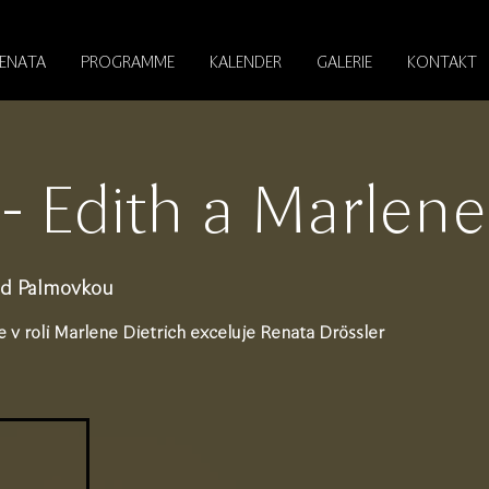
RENATA
PROGRAMME
KALENDER
GALERIE
KONTAKT
 Edith a Marlene
od Palmovkou
e v roli Marlene Dietrich exceluje Renata Drössler