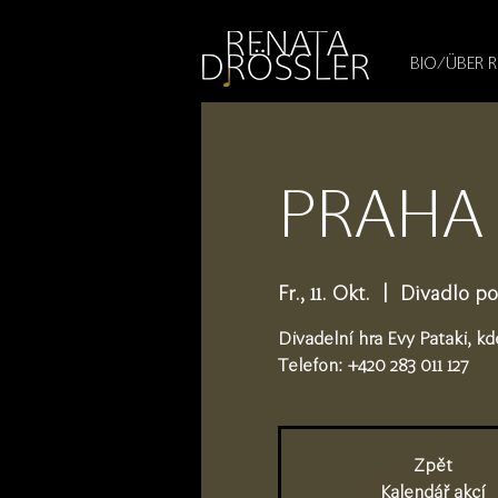
1545255709377793
BIO/ÜBER 
PRAHA -
Fr., 11. Okt.
  |  
Divadlo p
Divadelní hra Evy Pataki, kd
Telefon: +420 283 011 127
Zpět
Kalendář akcí