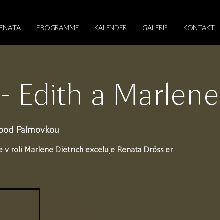
RENATA
PROGRAMME
KALENDER
GALERIE
KONTAKT
 Edith a Marlene
 pod Palmovkou
e v roli Marlene Dietrich exceluje Renata Drössler