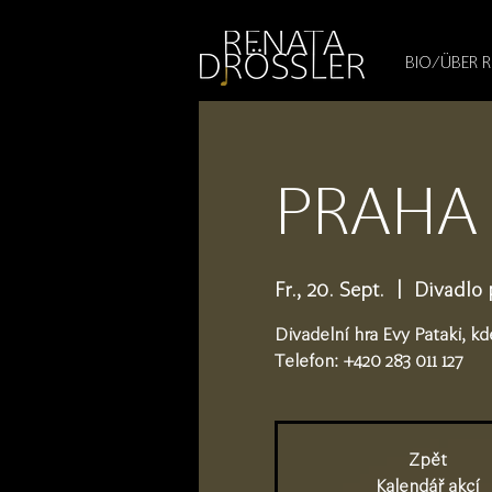
1545255709377793
BIO/ÜBER 
PRAHA -
Fr., 20. Sept.
  |  
Divadlo
Divadelní hra Evy Pataki, kd
Telefon: +420 283 011 127
Zpět
Kalendář akcí