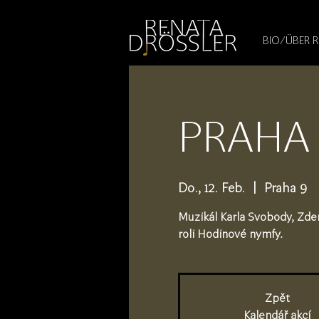
1545255709377793
BIO/ÜBER 
PRAHA 
Do., 12. Feb.
  |  
Praha 9
Muzikál Karla Svobody, Zde
roli Hodinové nymfy.
Zpět
Kalendář akcí