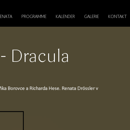
RENATA
PROGRAMME
KALENDER
GALERIE
KONTAKT
- Dracula
ňka Borovce a Richarda Hese. Renata Drössler v