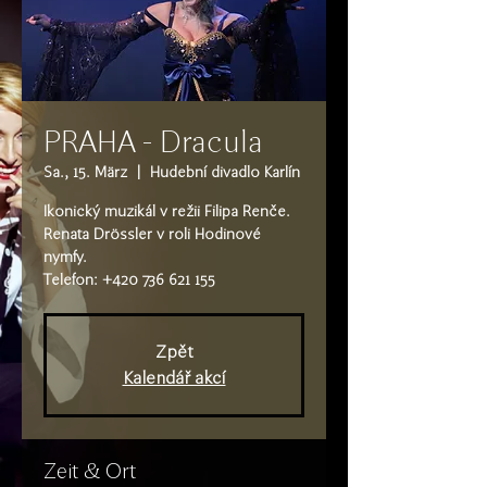
PRAHA - Dracula
Sa., 15. März
  |  
Hudební divadlo Karlín
Ikonický muzikál v režii Filipa Renče.
Renata Drössler v roli Hodinové
nymfy.
Telefon: +420 736 621 155
Zpět
Kalendář akcí
Zeit & Ort