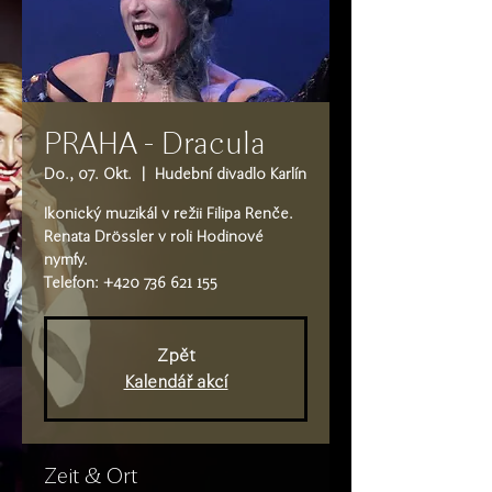
PRAHA - Dracula
Do., 07. Okt.
  |  
Hudební divadlo Karlín
Ikonický muzikál v režii Filipa Renče.
Renata Drössler v roli Hodinové
nymfy.
Telefon: +420 736 621 155
Zpět
Kalendář akcí
Zeit & Ort