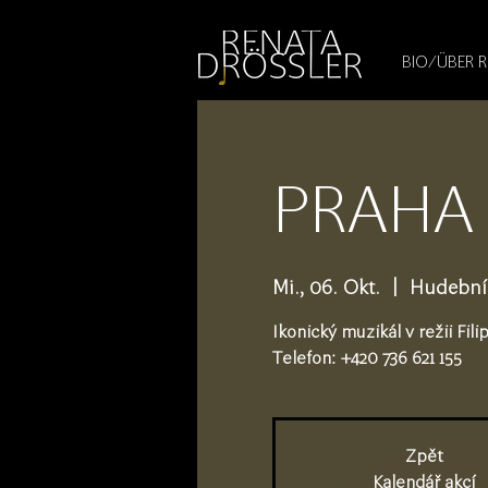
1545255709377793
BIO/ÜBER 
PRAHA 
Mi., 06. Okt.
  |  
Hudební 
Ikonický muzikál v režii Fil
Telefon: +420 736 621 155
Zpět
Kalendář akcí