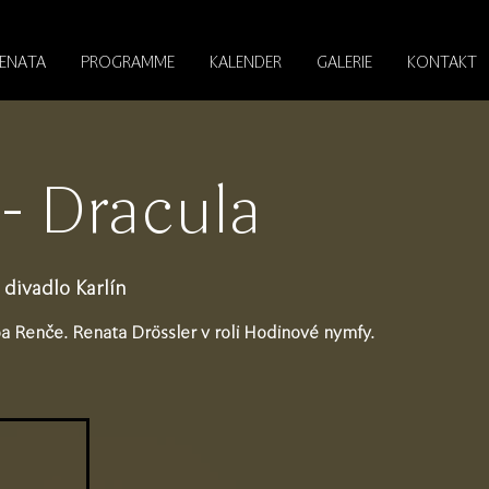
RENATA
PROGRAMME
KALENDER
GALERIE
KONTAKT
- Dracula
divadlo Karlín
ipa Renče. Renata Drössler v roli Hodinové nymfy.