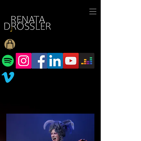
1545255709377793