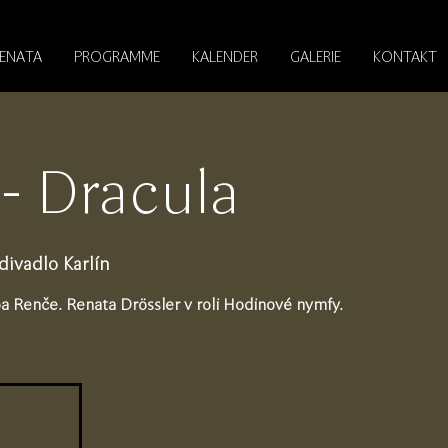
RENATA
PROGRAMME
KALENDER
GALERIE
KONTAKT
- Dracula
ivadlo Karlín
ipa Renče. Renata Drössler v roli Hodinové nymfy.