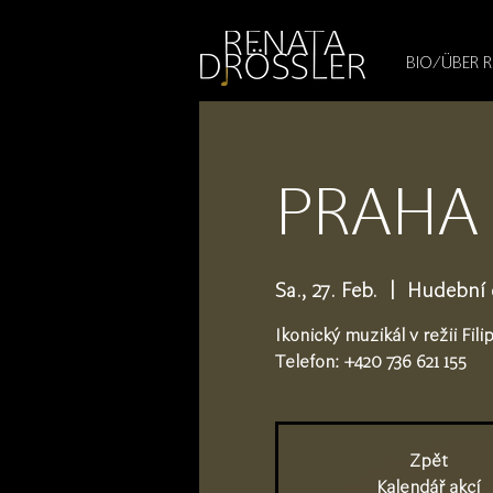
1545255709377793
BIO/ÜBER 
PRAHA 
Sa., 27. Feb.
  |  
Hudební d
Ikonický muzikál v režii Fil
Telefon: +420 736 621 155
Zpět
Kalendář akcí