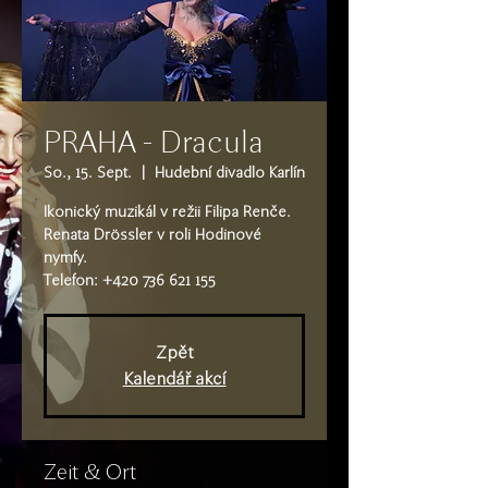
PRAHA - Dracula
So., 15. Sept.
  |  
Hudební divadlo Karlín
Ikonický muzikál v režii Filipa Renče.
Renata Drössler v roli Hodinové
nymfy.
Telefon: +420 736 621 155
Zpět
Kalendář akcí
Zeit & Ort