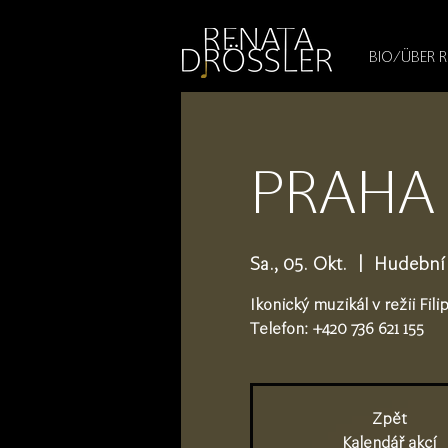
1545255709377793
BIO/ÜBER 
PRAHA 
Sa., 05. Okt.
  |  
Hudební 
Ikonický muzikál v režii Fil
Telefon: +420 736 621 155
Zpět
Kalendář akcí