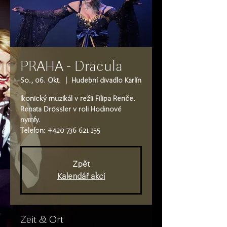
PRAHA - Dracula
So., 06. Okt.
  |  
Hudební divadlo Karlín
Ikonický muzikál v režii Filipa Renče.
Renata Drössler v roli Hodinové
nymfy.
Telefon: +420 736 621 155
Zpět
Kalendář akcí
Zeit & Ort