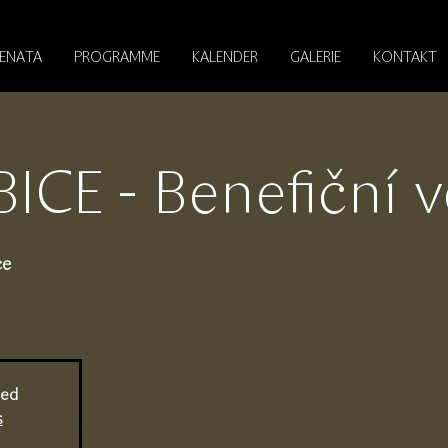
RENATA
PROGRAMME
KALENDER
GALERIE
KONTAKT
CE - Benefiční v
ce
sed
s