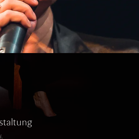
staltung
í.