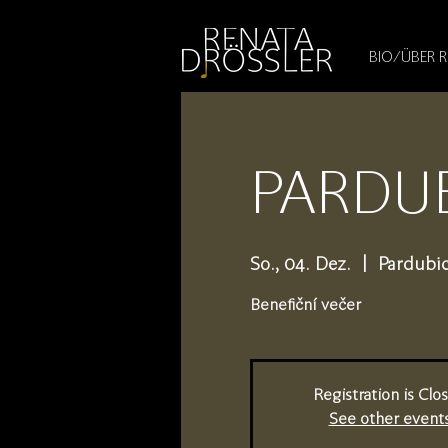
1545255709377793
BIO/ÜBER 
PARDUBI
So., 04. Dez.
  |  
Pardubi
Benefiční večer
Registration is Clo
See other event