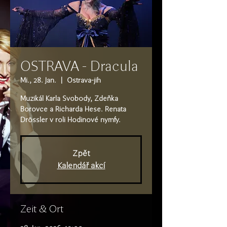
OSTRAVA - Dracula
Mi., 28. Jan.
  |  
Ostrava-jih
Muzikál Karla Svobody, Zdeňka
Borovce a Richarda Hese. Renata
Drössler v roli Hodinové nymfy.
Zpět
Kalendář akcí
Zeit & Ort