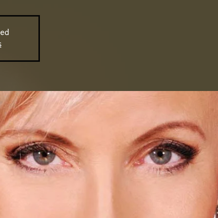
sed
s