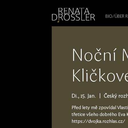
1545255709377793
BIO/ÜBER 
Noční M
Kličkov
Di., 15. Jan.
  |  
Český rozh
Před lety mě zpovídal Vlast
třetice všeho dobrého Eva K
https://dvojka.rozhlas.cz/