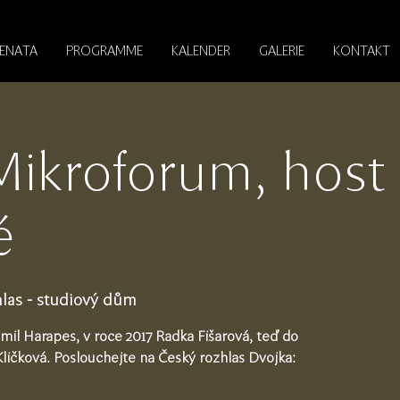
RENATA
PROGRAMME
KALENDER
GALERIE
KONTAKT
ikroforum, host
é
las - studiový dům
imil Harapes, v roce 2017 Radka Fišarová, teď do
ličková. Poslouchejte na Český rozhlas Dvojka: