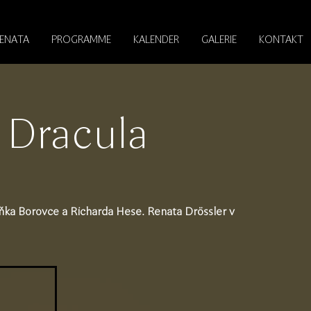
RENATA
PROGRAMME
KALENDER
GALERIE
KONTAKT
 Dracula
d
ňka Borovce a Richarda Hese. Renata Drössler v