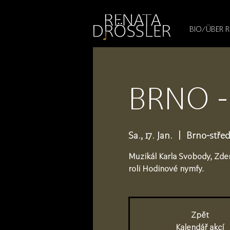
1545255709377793
BIO/ÜBER 
BRNO -
Sa., 17. Jan.
  |  
Brno-stře
Muzikál Karla Svobody, Zde
roli Hodinové nymfy.
Zpět
Kalendář akcí