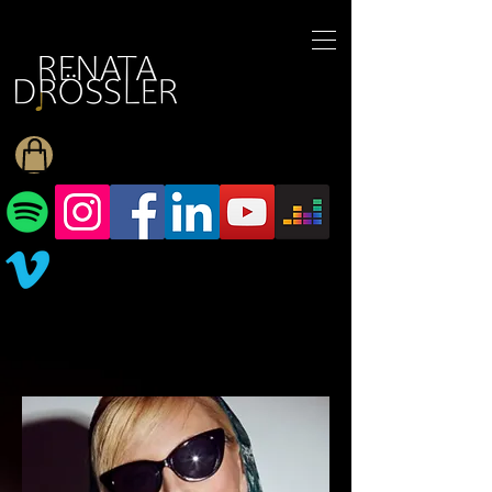
1545255709377793