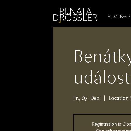
1545255709377793
BIO/ÜBER 
Benátky
událost
Fr., 07. Dez.
  |  
Location 
Registration is Clo