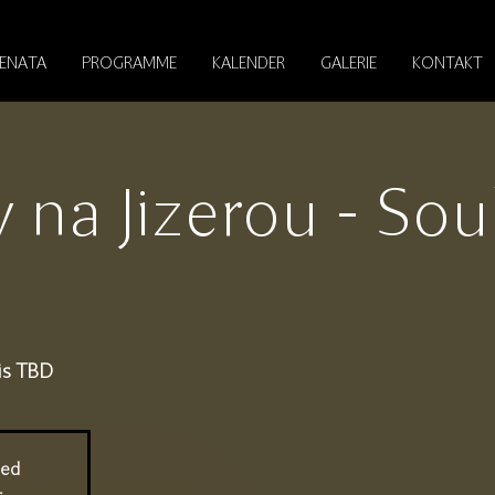
RENATA
PROGRAMME
KALENDER
GALERIE
KONTAKT
 na Jizerou - So
is TBD
sed