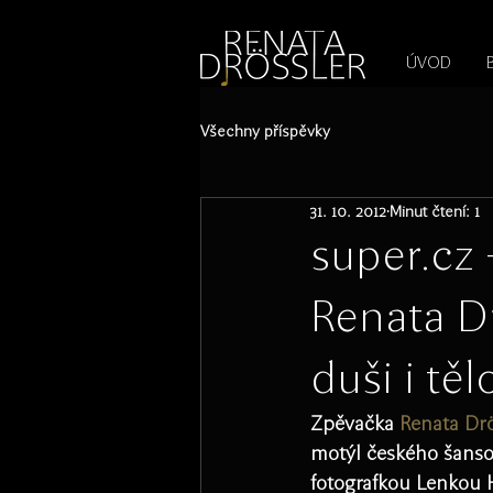
1545255709377793
ÚVOD
Všechny příspěvky
31. 10. 2012
Minut čtení: 1
super.cz
Renata D
duši i těl
Zpěvačka 
Renata Drö
motýl českého šanso
fotografkou Lenkou H