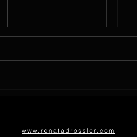
Novi
Novinky: leden - březen 2026
www.renatadrossler.com