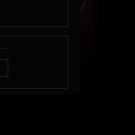
nky podzim/zima