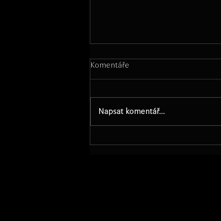
Komentáře
Napsat komentář...
Novinky: duben - srpen 2026