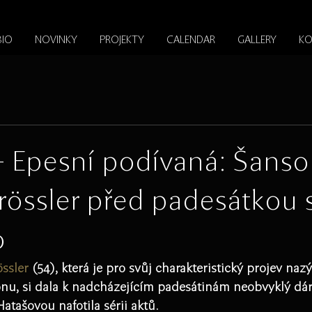
BIO
NOVINKY
PROJEKTY
CALENDAR
GALLERY
KO
 - Epesní podívaná: Šanso
rössler před padesátkou s
o
ssler
 (54), která je pro svůj charakteristický projev na
nu, si dala k nadcházejícím padesátinám neobvyklý dár
atašovou nafotila sérii aktů. 