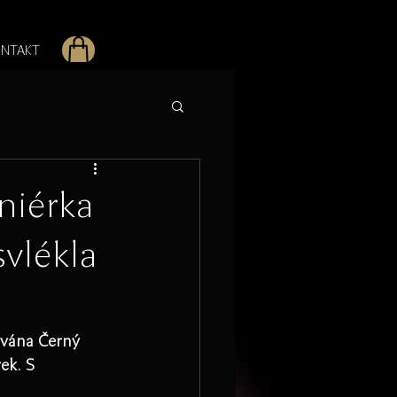
NTAKT
niérka
vlékla
zývána Černý 
ek. S 