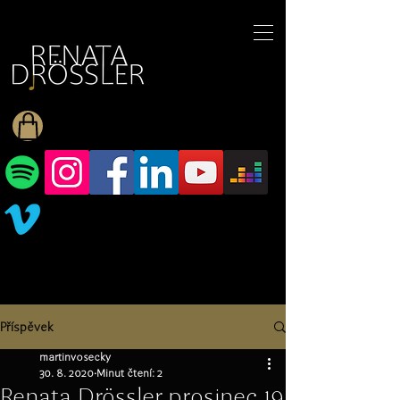
1545255709377793
Příspěvek
martinvosecky
30. 8. 2020
Minut čtení: 2
Renata Drössler prosinec 19