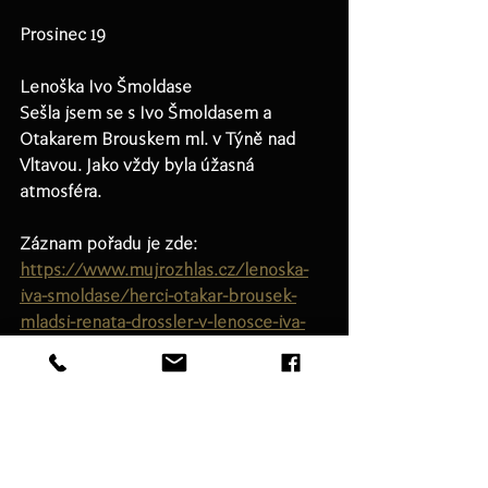
Prosinec 19
Lenoška Ivo Šmoldase
Sešla jsem se s Ivo Šmoldasem a 
Otakarem Brouskem ml. v Týně nad 
Vltavou. Jako vždy byla úžasná 
atmosféra. 
Záznam pořadu je zde: 
https://www.mujrozhlas.cz/lenoska-
iva-smoldase/herci-otakar-brousek-
mladsi-renata-drossler-v-lenosce-iva-
smoldase