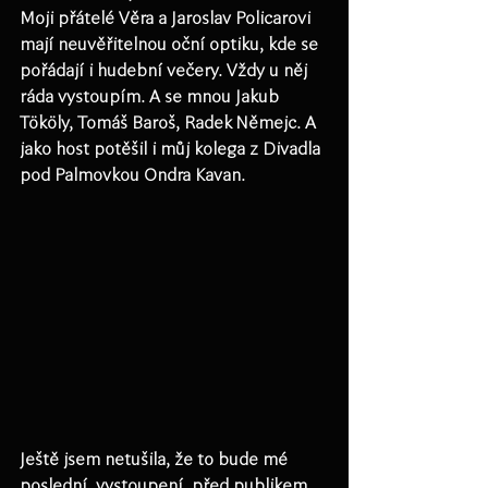
Moji přátelé Věra a Jaroslav Policarovi 
mají neuvěřitelnou oční optiku, kde se 
pořádají i hudební večery. Vždy u něj 
ráda vystoupím. A se mnou Jakub 
Tököly, Tomáš Baroš, Radek Němejc. A 
jako host potěšil i můj kolega z Divadla 
pod Palmovkou Ondra Kavan.
Ještě jsem netušila, že to bude mé 
poslední  vystoupení  před publikem 