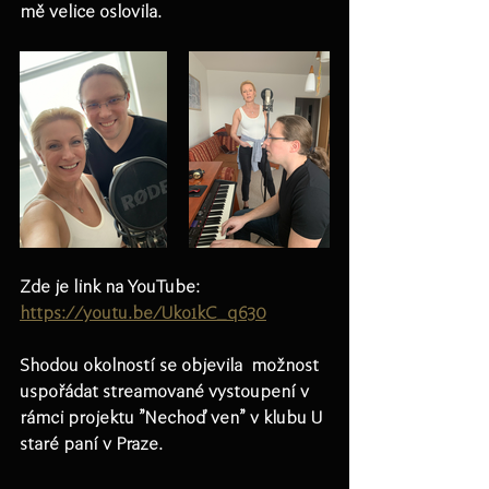
mě velice oslovila. 
Zde je link na YouTube: 
https://youtu.be/Uko1kC_q630
Shodou okolností se objevila  možnost 
uspořádat streamované vystoupení v 
rámci projektu "Nechoď ven" v klubu U 
staré paní v Praze.  