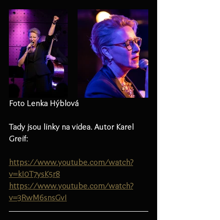
Foto Lenka Hýblová
Tady jsou linky na videa. Autor Karel 
Greif:
https://www.youtube.com/watch?
v=kI0T7ysK5r8
https://www.youtube.com/watch?
v=3RwM6snsGvI