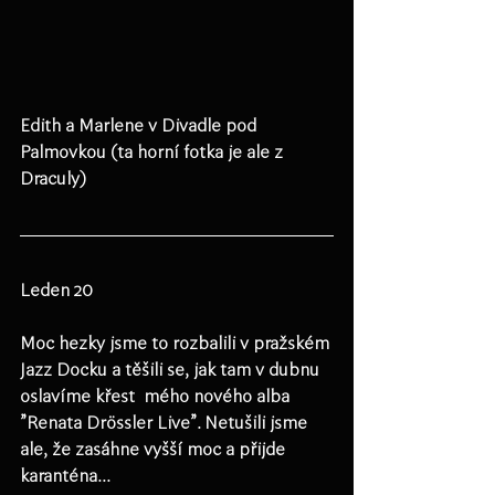
Edith a Marlene v Divadle pod 
Palmovkou (ta horní fotka je ale z 
Draculy)
Leden 20
Moc hezky jsme to rozbalili v pražském 
Jazz Docku a těšili se, jak tam v dubnu 
oslavíme křest  mého nového alba 
"Renata Drössler Live". Netušili jsme 
ale, že zasáhne vyšší moc a přijde 
karanténa...