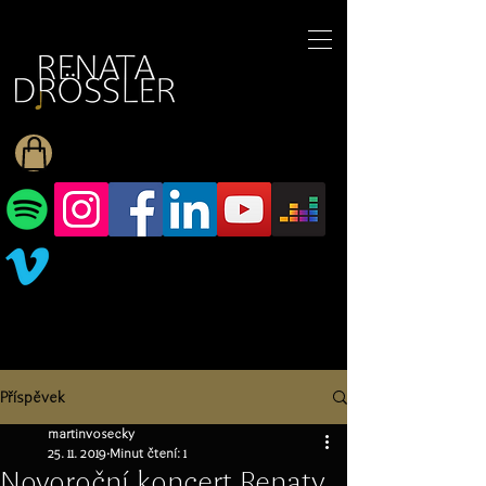
1545255709377793
Příspěvek
martinvosecky
25. 11. 2019
Minut čtení: 1
Novoroční koncert Renaty