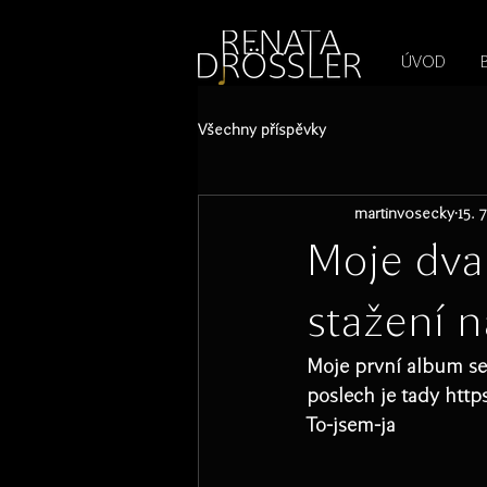
1545255709377793
ÚVOD
Všechny příspěvky
martinvosecky
15. 
Moje dvac
stažení 
Moje první album se 
poslech je tady htt
To-jsem-ja