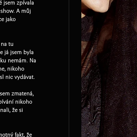
é jsem zpívala 
 show. A můj 
e jako 
 na tu 
 já jsem byla 
esku nemám. Na 
ne, nikoho 
l nic vydávat. 
 jsem zmatená, 
zpívání nikoho 
ali, že si 
otný fakt, že 