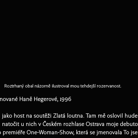
Roztrhaný obal názorně ilustroval mou tehdejší rozervanost.
nované Haně Hegerové, 1996
 jako host na soutěži Zlatá loutna. Tam mě oslovil hudebn
u natočit u nich v Českém rozhlase Ostrava moje debuto
o premiéře One-Woman-Show, která se jmenovala To jsem