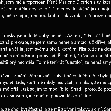
ak jsem měla repertoár. Písně Marlene Dietrich a ty, kter
ě jsem chtěla, aby se to CD jmenovalo stejně jako moje
ch, měla stejnojmennou knihu. Tak vznikla má prezentac
í desky jsem do té doby neměla. Až ten Jiří Pospíšil mě
žná překvapí, že jsem sama neměla ambici už dříve, ale
ná a věřila jsem svému okolí, které mi říkalo, že na d
neměla ani odvahu pomyslet. Říkali mi, že šanson netáh
eště prý nechtěla. To mě tenkrát "ujistilo", že nemá smys
kázala změnit žánr a začít zpívat něco jiného. Ale byla
myslet. Lidé, kteří mě nikdy neslyšeli, mi říkali, že mé 
 mě přišli, tak se jim to moc líbilo. Snad i proto, že pozn
ku k šansonu, ale chci naplňovat láskou i jiné.​
a, že chci být šťastná, a že mě zpívání takovou činí. Sam