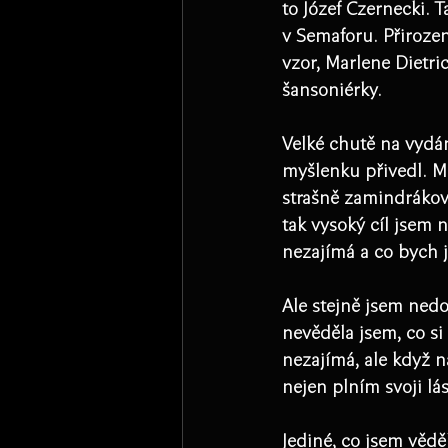
to Józef Czernecki. T
v Semaforu. Přirozen
vzor, Marlene Dietri
šansoniérky.​
Velké chutě na vydán
myšlenku přivedl. Mo
strašně zamindrákova
tak vysoký cíl jsem 
nezajímá a co bych j
Ale stejně jsem nedo
nevěděla jsem, co si 
nezajímá, ale když na
nejen plním svoji lás
Jediné, co jsem věděl