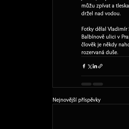
můžu zpívat a tleska
držel nad vodou.​
Fotky dělal Vladimír 
Balbínově ulici v P
člověk je někdy naho
rozervaná duše.
Nejnovější příspěvky