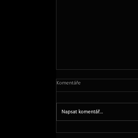
Komentáře
Napsat komentář...
Novinky: duben - srpen 2026