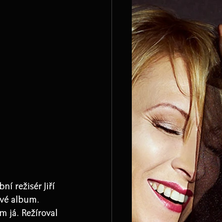
í režisér Jiří 
vé album. 
 já. Režíroval 