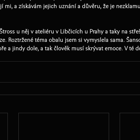
jí mi, a získávám jejich uznání a důvěru, že je nezklam
Štross u něj v ateliéru v Libčicích u Prahy a taky na stř
raze. Roztržené téma obalu jsem si vymyslela sama. Šan
ře a jindy dole, a tak člověk musí skrývat emoce. V té d