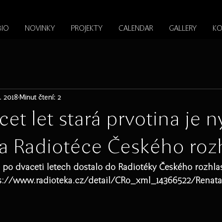
BIO
NOVINKY
PROJEKTY
CALENDAR
GALLERY
KO
7. 2018
Minut čtení: 2
et let stará prvotina je n
na Radiotéce Českého roz
po dvaceti letech dostalo do Radiotéky Českého rozhlas
ps://www.radioteka.cz/detail/CRo_xml_14366522/Renata