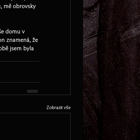
u, mě obrovsky 
eše domu v 
son znamená, že 
obě jsem byla 
Zobrazit vše