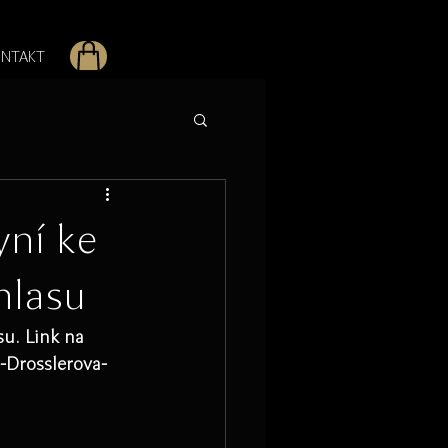
NTAKT
yní ke
hlasu
u. Link na 
-Drosslerova-