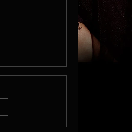
nky podzim/zima