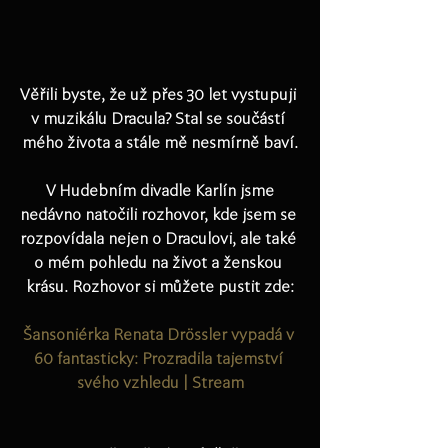
Věřili byste, že už přes 30 let vystupuji 
v muzikálu Dracula? Stal se součástí 
mého života a stále mě nesmírně baví.
 V Hudebním divadle Karlín jsme 
nedávno natočili rozhovor, kde jsem se 
rozpovídala nejen o Draculovi, ale také 
o mém pohledu na život a ženskou 
krásu. Rozhovor si můžete pustit zde:
Šansoniérka Renata Drössler vypadá v 
60 fantasticky: Prozradila tajemství 
svého vzhledu | Stream