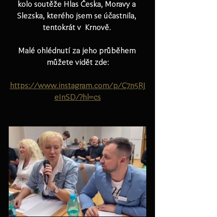
kolo soutěže Hlas Česka, Moravy a 
Slezska, kterého jsem se účastnila, 
tentokrát v  Krnově. 
Malé ohlédnutí za jeho průběhem 
můžete vidět zde:
https://www.instagram.com/p/C7n5RJ
eInSD/?hl=cs