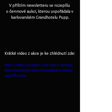
V příštím newsletteru se rozepíšu 
o červnové aukci, kterou uspořádala v 
karlovarském Grandhotelu Pupp.
Krátké video z akce je ke zhlédnutí zde:
https://video.wixstatic.com/video/456d23_
813eeb1951f24962abac0b1eeaf4dd73/1080p/
mp4/file.mp4