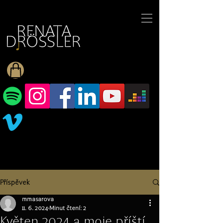
1545255709377793
Příspěvek
mmasarova
11. 6. 2024
Minut čtení: 2
Květen 2024 a moje příští