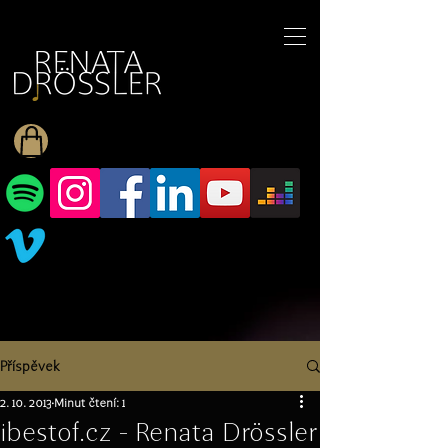
1545255709377793
Příspěvek
2. 10. 2013
Minut čtení: 1
ibestof.cz - Renata Drössler