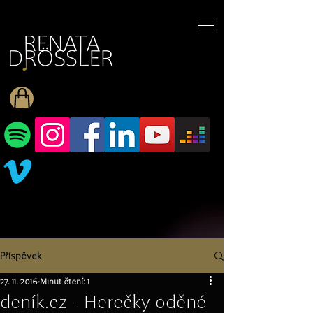
1545255709377793
Příspěvek
27. 11. 2016
Minut čtení: 1
deník.cz - Herečky oděné