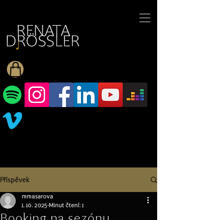
1545255709377793
Příspěvek
mmasarova
1. 10. 2025
Minut čtení: 1
Booking na sezónu