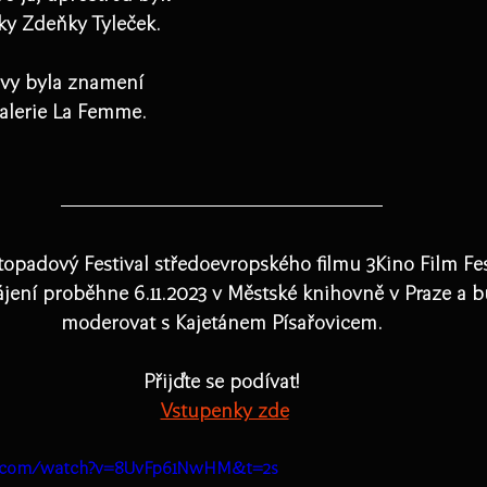
ky Zdeňky Tyleček. 
vy byla znamení 
alerie La Femme.
topadový Festival středoevropského filmu 3Kino Film Fes
ájení proběhne 6.11.2023 v Městské knihovně v Praze a 
moderovat s Kajetánem Písařovicem.
Přijďte se podívat!
Vstupenky zde
e.com/watch?v=8UvFp61NwHM&t=2s