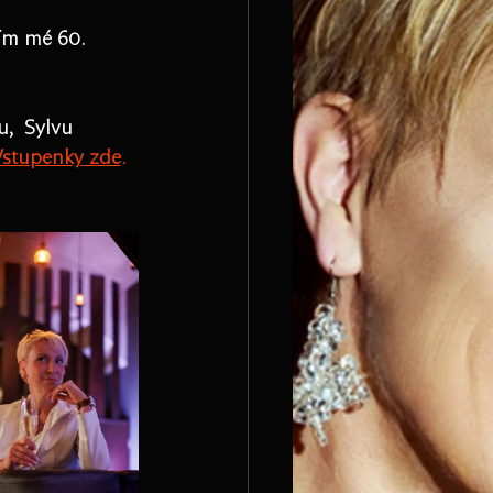
ím mé 60. 
,  Sylvu 
Vstupenky zde
.