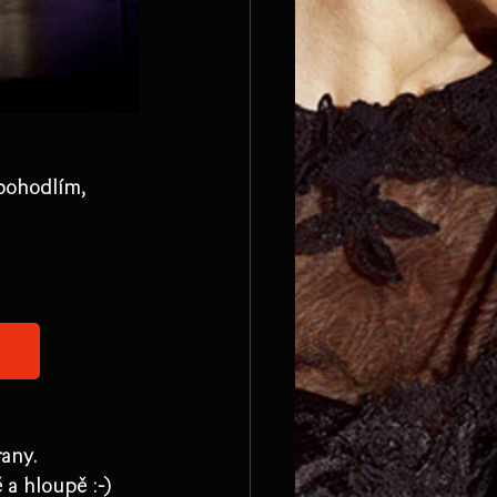
pohodlím, 
any. 
a hloupě :-) 