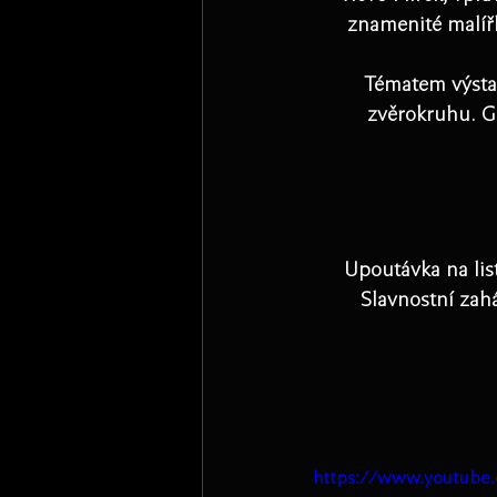
znamenité malíř
Tématem výsta
zvěrokruhu. G
Upoutávka na lis
Slavnostní zah
https://www.youtub