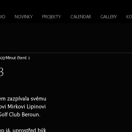
BIO
NOVINKY
PROJEKTY
CALENDAR
GALLERY
KO
023
Minut čtení: 1
3
sem zazpívala svému 
ovi Mirkovi Lipinovi 
Golf Club Beroun. 
vo já, uprostřed býk 