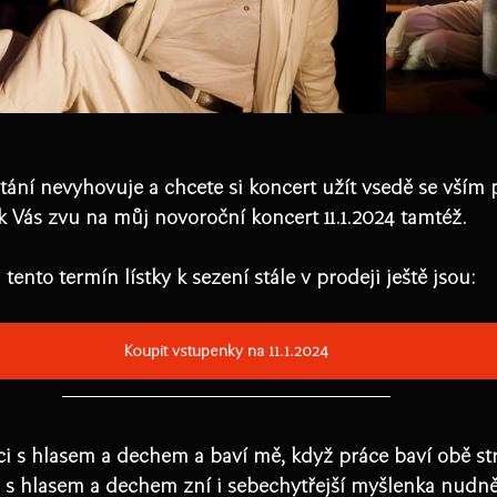
ání nevyhovuje a chcete si koncert užít vsedě se vším 
k Vás zvu na můj novoroční koncert 11.1.2024 tamtéž. 
 tento termín lístky k sezení stále v prodeji ještě jsou:
Koupit vstupenky na 11.1.2024
i s hlasem a dechem a baví mě, když práce baví obě str
 s hlasem a dechem zní i sebechytřejší myšlenka nudně 