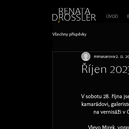
1545255709377793
ÚVOD
Všechny příspěvky
mmasarova
2. 11. 2
Říjen 202
V sobotu 28. října j
kamarádovi, galerist
na vernisáži v 
Vlevo Mirek, vpra