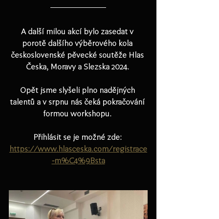
A další milou akcí bylo zasedat v 
porotě dalšího výběrového kola 
československé pěvecké soutěže 
Hlas 
Česka, Moravy a Slezska 2024. 
Opět jsme slyšeli plno nadějných 
talentů a v srpnu nás čeká pokračování 
formou workshopu. 
Přihlásit se je možné zde: 
https://www.hlasceska.com/registrace
-m%C4%9Bsta