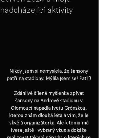
nadcházející aktivity
Nikdy jsem si nemyslela, že šansony 
patří na stadiony. Mýlila jsem se! Patří! 
Zdánlivě šílená myšlenka zpívat 
šansony na Andrově stadionu v 
Olomouci napadla Ivetu Grónskou, 
kterou znám dlouhá léta a vím, že je 
skvělá organizátorka. Ale k tomu má 
Iveta ještě i vybraný vkus a dokáže 
realizovat takové nápady, o kterých se 