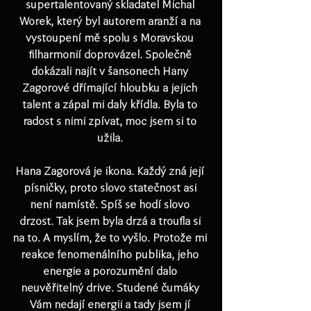
supertalentovaný skladatel 
Michal 
Worek
, který byl autorem aranží a na 
vystoupení mě spolu s Moravskou 
filharmonií doprovázel. Společně 
dokázali najít v šansonech Hany 
Zagorové dřímající hloubku a jejich 
talent a zápal mi daly křídla. Byla to 
radost s nimi zpívat, moc jsem si to 
užila. 
Hana Zagorová je ikona. Každý zná její 
písničky, proto slovo statečnost asi 
není namístě. Spíš se hodí slovo 
drzost. Tak jsem byla drzá a troufla si 
na to. A myslím, že to vyšlo. Protože mi 
reakce fenomenálního publika, jeho 
energie a porozumění dalo 
neuvěřitelný drive. Studené čumáky 
Vám nedají energii a tady jsem jí 