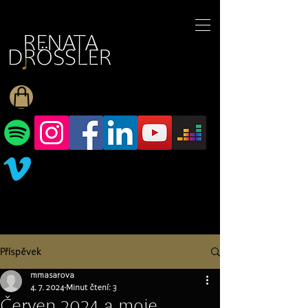
1545255709377793
Příspěvek
mmasarova
4. 7. 2024
Minut čtení: 3
Červen 2024 a moje