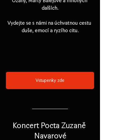
Ožany, Marty Balejové a mnohých 
dalších.
Vydejte se s námi na úchvatnou cestu 
duše, emocí a ryzího citu.
Vstupenky zde
Koncert Pocta Zuzaně 
Navarové