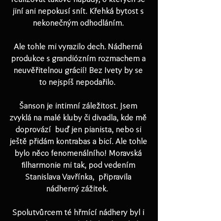
jiní ani nepokusí snít. Křehká bytost s 
nekonečným odhodláním. 
Ale tohle mi vyrazilo dech. Nádherná 
produkce s grandiózním rozmachem a 
neuvěřitelnou grácií! Bez Ivety by se 
to nejspíš nepodařilo.  
Šanson je intimní záležitost. Jsem 
zvyklá na malé kluby či divadla, kde mě 
doprovází  buď jen pianista, nebo si 
ještě přidám kontrabas a bicí. Ale tohle 
bylo něco fenomenálního! Moravská 
filharmonie mi tak, pod vedením 
Stanislava Vavřínka,  připravila 
nádherný zážitek.  
Spolutvůrcem té hřmící nádhery byl i 