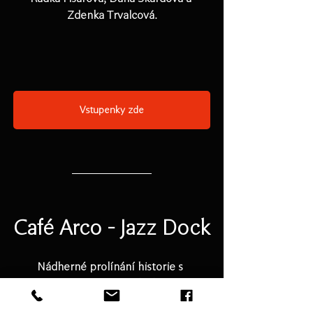
Zdenka Trvalcová.
Vstupenky zde
Café Arco - Jazz Dock
Nádherné prolínání historie s 
moderním pojetím, díky kterému 
nesmrtelné písně znovu nacházejí svůj 