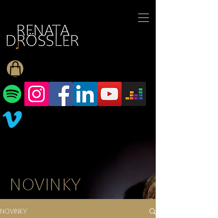
1545255709377793
NOVINKY
NOVINKY