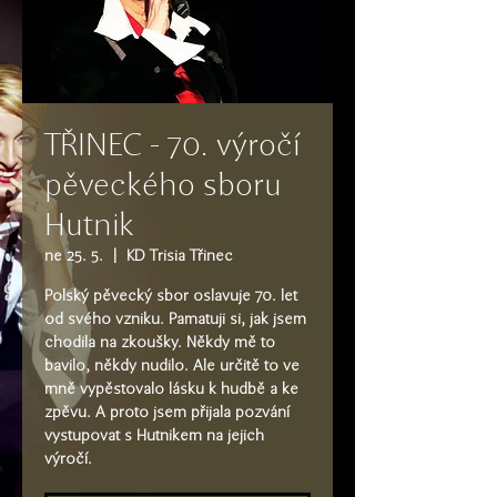
TŘINEC - 70. výročí
pěveckého sboru
Hutnik
ne 25. 5.
  |  
KD Trisia Třinec
Polský pěvecký sbor oslavuje 70. let
od svého vzniku. Pamatuji si, jak jsem
chodila na zkoušky. Někdy mě to
bavilo, někdy nudilo. Ale určitě to ve
mně vypěstovalo lásku k hudbě a ke
zpěvu. A proto jsem přijala pozvání
vystupovat s Hutnikem na jejich
výročí.