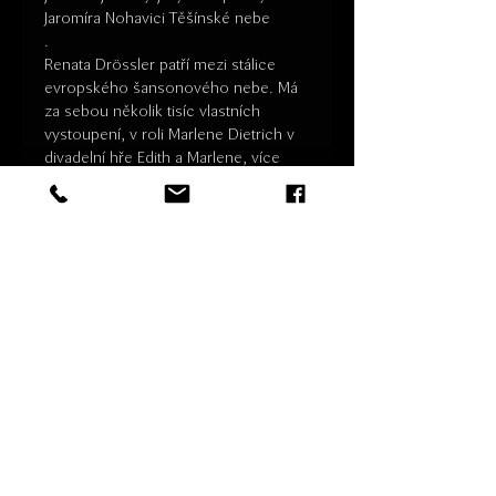
Jaromíra Nohavici Těšínské nebe

.
Renata Drössler patří mezi stálice 
evropského šansonového nebe. Má 
za sebou několik tisíc vlastních 
vystoupení, v roli Marlene Dietrich v 
divadelní hře Edith a Marlene, více 
než 400 repríz. Novináři ji přezdívají 
Černý motýl českého šansonu, 
Česká Marlene Dietrich a v poslední 
době První dáma českého šansonu.

 Odhaduje, že jí za její kariéru viděly 
naživo více než 3 miliony diváků.
Po vystoupení bude krátká beseda s 
paní Drössler. Více informací o 
zpěvačce naleznete na 
www.renatadrossler.com. Akce je 
připravována za finanční a 
organizační podpory Shromáždění 