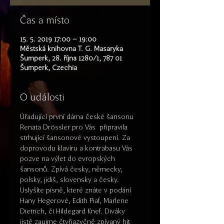
Čas a místo
15. 5. 2019 17:00 – 19:00
Městská knihovna T. G. Masaryka
Šumperk, 28. října 1280/1, 787 01
Šumperk, Czechia
O události
Úřadující první dáma české šansonu 
Renata Drössler pro Vás  připravila 
strhující šansonové vystoupení. Za 
doprovodu klavíru a kontrabasu Vás 
pozve na výlet do evropských 
šansonů. Zpívá česky, německy, 
polsky, jidiš, slovensky a česky. 
Uslyšíte písně, které znáte v podání 
Hany Hegerové, Edith Piaf, Marlene 
Dietrich, či Hildegard Knef. Diváky 
jistě zaujme čtyřjazyčně zpívaný hit 