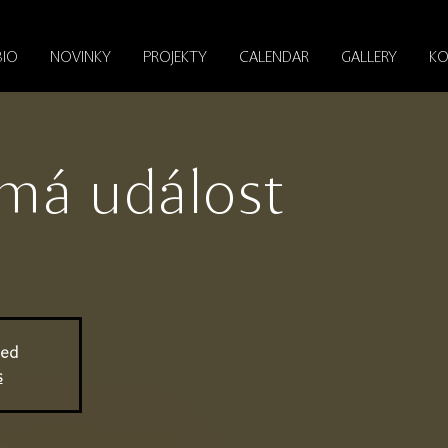
BIO
NOVINKY
PROJEKTY
CALENDAR
GALLERY
KO
má událost
sed
s