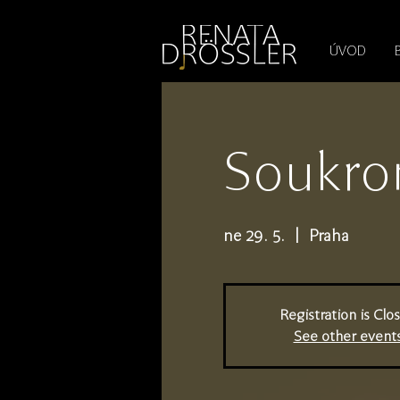
1545255709377793
ÚVOD
Soukro
ne 29. 5.
  |  
Praha
Registration is Clo
See other event