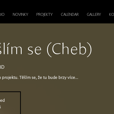
BIO
NOVINKY
PROJEKTY
CALENDAR
GALLERY
KO
lím se (Cheb)
BD
rojektu. Těším se, že tu bude brzy více...
sed
s