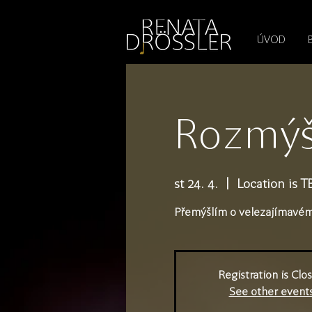
1545255709377793
ÚVOD
Rozmýš
st 24. 4.
  |  
Location is T
Přemýšlím o velezajímavém p
Registration is Clo
See other event