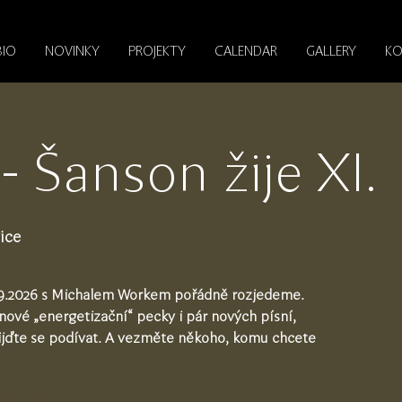
BIO
NOVINKY
PROJEKTY
CALENDAR
GALLERY
KO
 Šanson žije XI.
ice
9.2026 s Michalem Workem pořádně rozjedeme.
ové „energetizační“ pecky i pár nových písní,
ijďte se podívat. A vezměte někoho, komu chcete