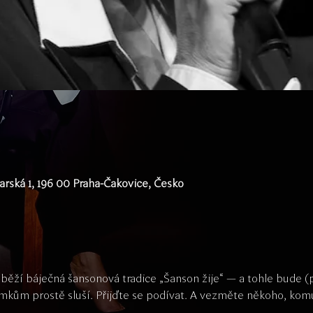
rská 1, 196 00 Praha-Čakovice, Česko
 běží báječná šansonová tradice „Šanson žije“ — a tohle bude 
mkům prostě sluší. Přijďte se podívat. A vezměte někoho, komu