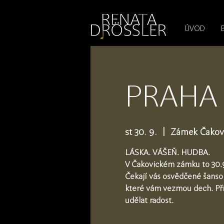
1545255709377793
ÚVOD
PRAHA -
st 30. 9.
  |  
Zámek Čakov
LÁSKA. VÁŠEŇ. HUDBA.
V Čakovickém zámku to 30.
Čekají vás osvědčené šanson
které vám vezmou dech. Př
udělat radost.