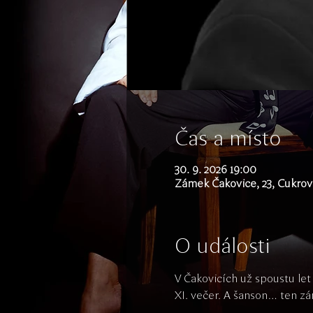
Čas a místo
30. 9. 2026 19:00
Zámek Čakovice, 23, Cukrova
O události
V Čakovicích už spoustu let
XI. večer. A šanson… ten zá