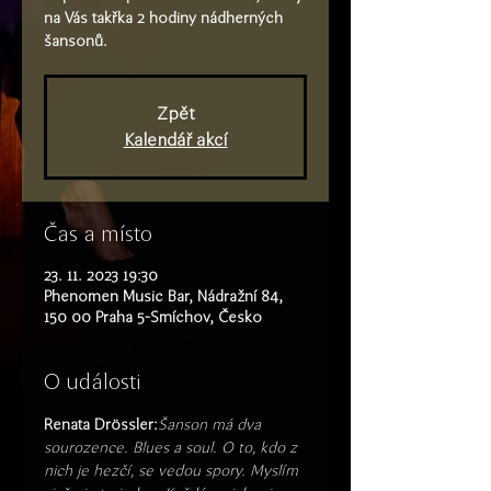
na Vás takřka 2 hodiny nádherných
šansonů.
Zpět
Kalendář akcí
Čas a místo
23. 11. 2023 19:30
Phenomen Music Bar, Nádražní 84,
150 00 Praha 5-Smíchov, Česko
O události
Renata Drössler:
Šanson má dva 
sourozence. Blues a soul. O to, kdo z 
nich je hezčí, se vedou spory. Myslím 