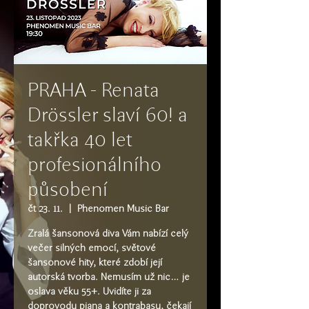
PRAHA - Renata
Drössler slaví 60! a
takřka 40 let
profesionálního
působení
čt 23. 11.
  |  
Phenomen Music Bar
Zralá šansonová diva Vám nabízí celý
večer silných emocí, světové
šansonové hity, které zdobí její
autorská tvorba. Nemusím už nic… je
oslava věku 55+. Uvidíte ji za
doprovodu piana a kontrabasu, čekají