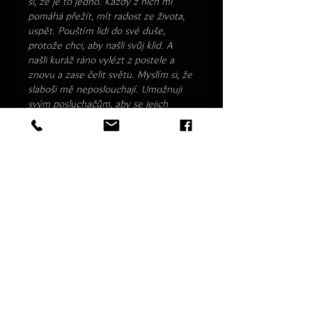
si, že je to jedno. Každý z nich mi 
pomáhá přežít, mít radost ze života, 
uspět. Pouštím lidi do své duše, 
protože chci, aby našli svůj klid. A 
našli kuráž ráno vylézt z postele a 
znovu a zase čelit světu. Myslím si, že 
slaboši mě neposlouchají. Umožnuji 
svým posluchačům, aby se jejich 
energie a emoce propojily s ostatními 
lidmi v sále. Když vyprodaný sál sdílí 
emoce, tak na to se nedá nikdy 
zapomenout. Je vám pak jedno, že 
pláčete, protože ten chlap vedle vás 
brečí taky. Vím, co říkám, protože, 
když zpívám, tak cítím, jak se mnou 
komunikujete. Vždyť i vy se musíte 
vypovídat. Pouštím lidi do své duše. 
Vítejte!
Jiří Suchý: 
"Není diváka, který by si ji 
nezapamatoval. Její hřivny jsou: 
perfektní intonace, dokonalé hudební 
cítění, promyšlený herecký výraz, 