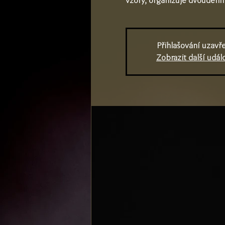
vzory, organizuje dvoudenní
Přihlašování uzavř
Zobrazit další událo