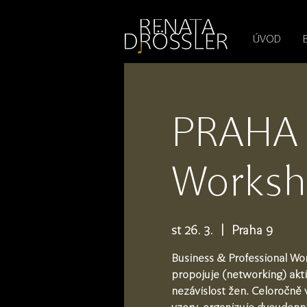
1545255709377793
ÚVOD
PRAHA -
Worksho
st 26. 3.
  |  
Praha 9
Business & Professional Wo
propojuje (networking) akt
nezávislost žen. Celoročně