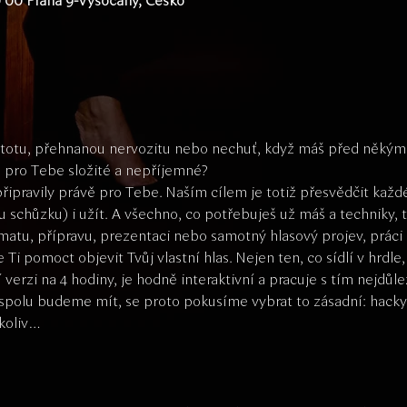
0 00 Praha 9-Vysočany, Česko
jistotu, přehnanou nervozitu nebo nechuť, když máš před něký
o pro Tebe složité a nepříjemné?
avily právě pro Tebe. Naším cílem je totiž přesvědčit každéh
schůzku) i užít. A všechno, co potřebuješ už máš a techniky, 
tématu, přípravu, prezentaci nebo samotný hlasový projev, pra
pomoct objevit Tvůj vlastní hlas. Nejen ten, co sídlí v hrdle, a
erzi na 4 hodiny, je hodně interaktivní a pracuje s tím nejdůleži
olu budeme mít, se proto pokusíme vybrat to zásadní: hacky a t
ekoliv…