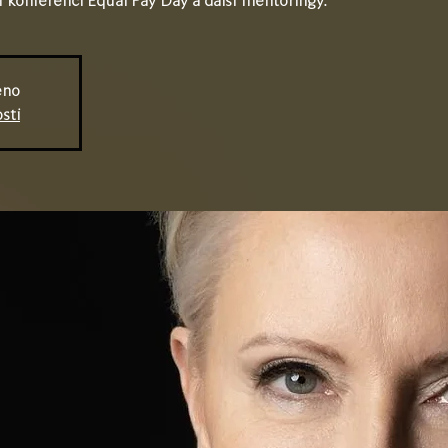
 konferenci Equal Pay Day a další mentoringy.
eno
sti