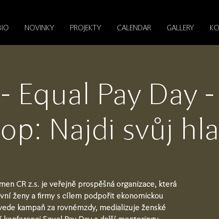
BIO
NOVINKY
PROJEKTY
CALENDAR
GALLERY
KO
 Equal Pay Day -
p: Najdi svůj hl
men CR z.s. je veřejně prospěšná organizace, která
ivní ženy a firmy s cílem podpořit ekonomickou
 vede kampaň za rovnémzdy, medializuje ženské