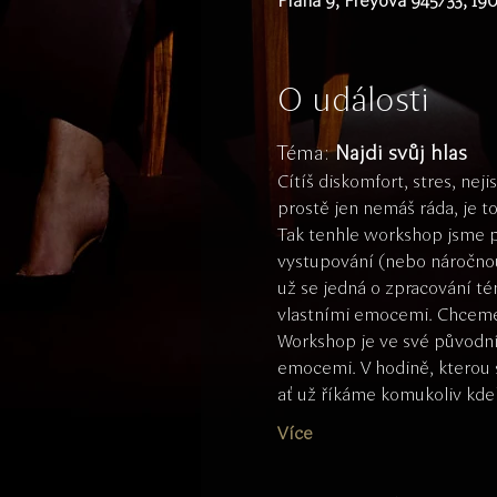
Praha 9, Freyova 945/33, 19
O události
Téma: 
Najdi svůj hlas
Cítíš diskomfort, stres, ne
prostě jen nemáš ráda, je t
Tak tenhle workshop jsme připr
vystupování (nebo náročnou 
už se jedná o zpracování 
vlastními emocemi. Chceme Ti 
Workshop je ve své původní v
emocemi. V hodině, kterou sp
ať už říkáme komukoliv kd
Více