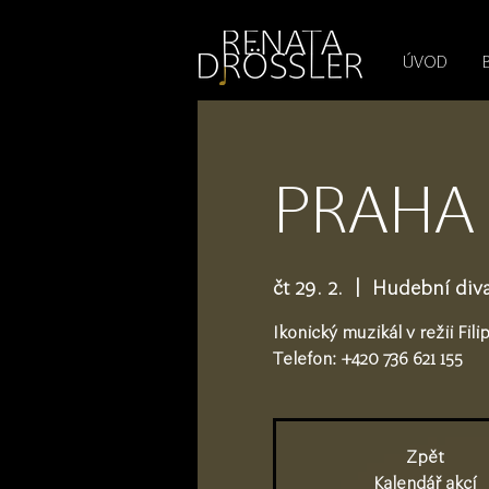
1545255709377793
ÚVOD
PRAHA 
čt 29. 2.
  |  
Hudební diva
Ikonický muzikál v režii Fil
Telefon: +420 736 621 155
Zpět
Kalendář akcí