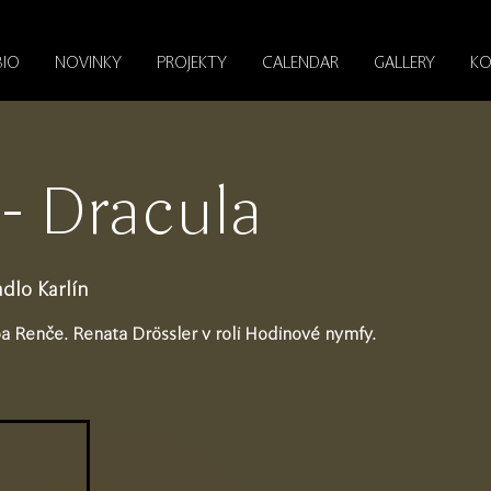
BIO
NOVINKY
PROJEKTY
CALENDAR
GALLERY
KO
- Dracula
dlo Karlín
ipa Renče. Renata Drössler v roli Hodinové nymfy.