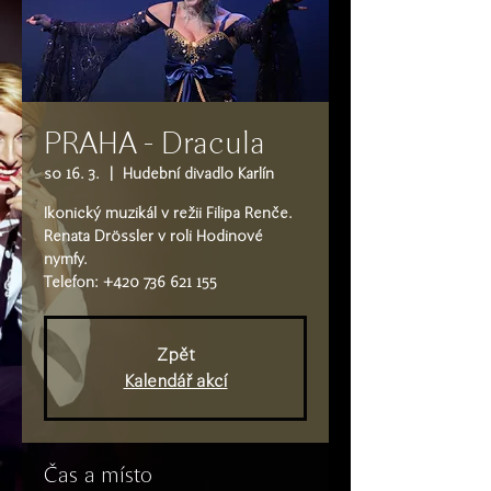
PRAHA - Dracula
so 16. 3.
  |  
Hudební divadlo Karlín
Ikonický muzikál v režii Filipa Renče.
Renata Drössler v roli Hodinové
nymfy.
Telefon: +420 736 621 155
Zpět
Kalendář akcí
Čas a místo